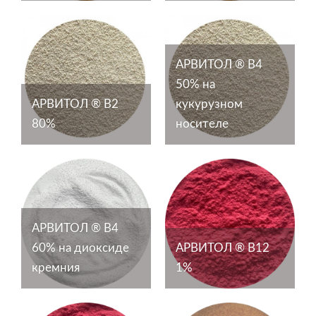
АРВИТОЛ ® В4
50% на
АРВИТОЛ ® В2
кукурузном
80%
носителе
АРВИТОЛ ® В4
60% на диоксиде
АРВИТОЛ ® В12
кремния
1%